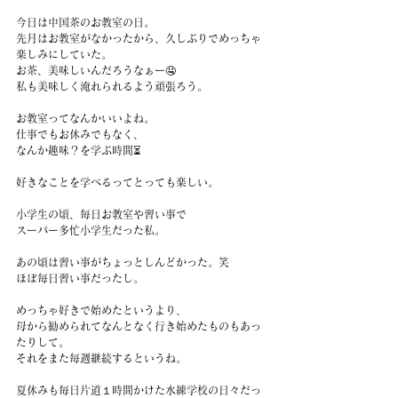
今日は中国茶のお教室の日。
先月はお教室がなかったから、久しぶりでめっちゃ
楽しみにしていた。
お茶、美味しいんだろうなぁー🤤
私も美味しく淹れられるよう頑張ろう。
お教室ってなんかいいよね。
仕事でもお休みでもなく、
なんか趣味？を学ぶ時間⏳
好きなことを学べるってとっても楽しい。
小学生の頃、毎日お教室や習い事で
スーパー多忙小学生だった私。
あの頃は習い事がちょっとしんどかった。笑
ほぼ毎日習い事だったし。
めっちゃ好きで始めたというより、
母から勧められてなんとなく行き始めたものもあっ
たりして。
それをまた毎週継続するというね。
夏休みも毎日片道１時間かけた水練学校の日々だっ