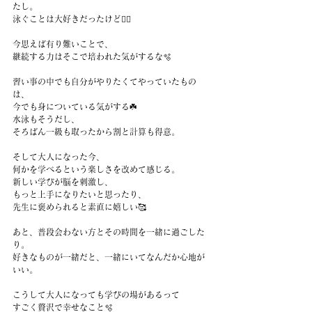
たし。
泳ぐことは大好きだったけど🏊‍♀️
今思えば有り難いことで、
継続する力はそこで培われた気がするな🫧
習い事の中でも自分がやりたくてやっていたもの
は、
今でも身についている気がする☘️
水泳もそうだし、
そろばん一級も取ったから割と計算も得意。
そして大人になった今、
何かを学べるという楽しさを改めて感じる。
新しい学びが脳を刺激し、
もっと上手になりたいと思ったり、
先生に褒められると素直に嬉しい🥰
あと、普段会わない方とその時間を一緒に過ごした
り。
好きなものが一緒だと、一緒にいてなんだか心地が
いい。
こうして大人になっても学びの場があるって
すごく贅沢で幸せなこと🫧