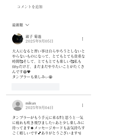
コメントを追加
最新順
淑子 菊池
2025年9月05日
大人になると習い事は自らやろうとしないと
やらないものになって、とてもとても貴重な
時間🥰そして、とてもとても楽しい🥰私も
fiftyだけど、まだまだやりたいことがたくさ
んです😆💖
タンブラーも楽しみぃ🤩
いいね！
返信
mikun
2025年9月04日
タンブラーがもう手元に来る⁉️と思うと一気
に疲れも吹き飛びました✨あと少し楽しみに
待ってます🍀メッセージカードもお気持ちす
ごく嬉しいです💕ありがとうございます🫧