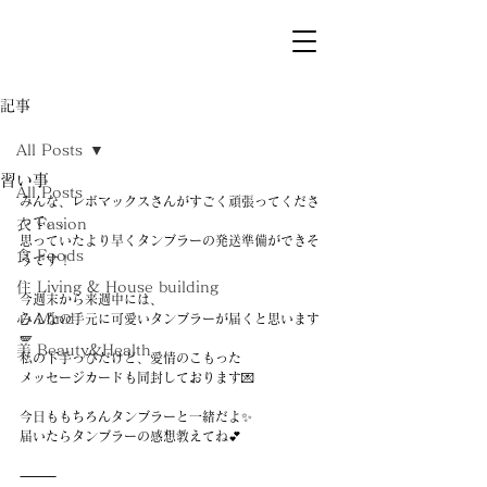
記事
All Posts
習い事
All Posts
みんな、レボマックスさんがすごく頑張ってくださ
って。。
衣 Fasion
思っていたより早くタンブラーの発送準備ができそ
食 Foods
うです！
住 Living & House building
今週末から来週中には、
心 Mind
みんなの手元に可愛いタンブラーが届くと思います
🪽
美 Beauty&Health
私の下手っぴだけど、愛情のこもった
メッセージカードも同封しております💌
今日ももちろんタンブラーと一緒だよ✨
届いたらタンブラーの感想教えてね💕
⸻