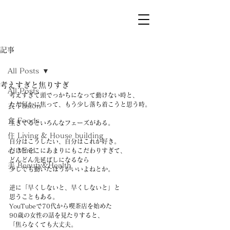
記事
All Posts
考えすぎと焦りすぎ
All Posts
考えすぎて頭でっかちになって動けない時と、
ただ何かに焦って、もう少し落ち着こうと思う時。
衣 Fasion
食 Foods
生きてるといろんなフェーズがある。
住 Living & House building
自分はこうしたい、自分はこれが好き。
心 Mind
だけどそこにあまりにもこだわりすぎて、
どんどん先延ばしになるなら
美 Beauty&Health
少しでも動いたほうがいいよねとか。
逆に「早くしないと、早くしないと」と
思うこともある。
YouTubeで70代から喫茶店を始めた
90歳の女性の話を見たりすると、
「焦らなくても大丈夫。