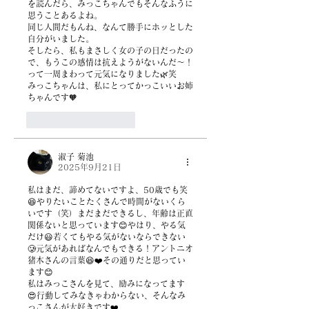
を読んだら、みっこちゃんでもそんなふうに
思うことあるよね。
同じ人間だもんね、なんて勝手にホッとした
自分がいました。
そしたら、私もまさしく女の子の日だったの
で、もうこの感情は抗えようがないんだ〜！
って一周まわって元気になりました🌿笑
みっこちゃんは、私にとってかっこいいお姉
ちゃんです🧡
いいね！
返信
淑子 菊池
2025年9月21日
私はまだ、諦めてないですよ、50歳でも笑
😆やりたいことたくさんで時間がないくら
いです（笑）まだまだできるし、年齢は正直
関係ないと思っています😊やはり、やる気
だけ😃若くてもやる気がないならできない
🥲元気があればなんでもできる！アントニオ
猪木さんの言葉😆❤️その通りだと思ってい
ます😊
私はみっこさんを見て、励みになってます
😍行動してみなきゃわからない、そんなみ
っこさんが大好きです❤️