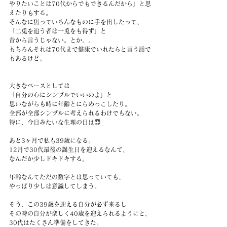
やりたいことは70代からでもできるんだから」と思
えたりもする。
そんなに焦っていろんなものに手を出したって、
「二兎を追う者は一兎をも得ず」と
昔から言うじゃない。とか。。
もちろんそれは70代まで健康でいれたらと言う話で
もあるけど。
大きなベースとしては
「自分の心にシンプルでいいのよ」と
思いながらも時に年齢とにらめっこしたり。
全部が全部シンプルに考えられるわけでもない。
特に、今日みたいな生理の日は😇
あと3ヶ月で私も39歳になる。
12月で30代最後の誕生日を迎えるなんて、
なんだか少しドキドキする。
年齢なんてただの数字とは思っていても、
やっぱり少しは意識してしまう。
そう、この39歳を迎える自分が必ず来るし
その時の自分が楽しく40歳を迎えられるようにと、
30代はたくさん準備をしてきた。