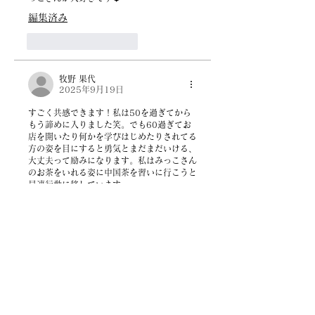
編集済み
いいね！
返信
牧野 果代
2025年9月19日
すごく共感できます！私は50を過ぎてから
もう諦めに入りました笑。でも60過ぎてお
店を開いたり何かを学びはじめたりされてる
方の姿を目にすると勇気とまだまだいける、
大丈夫って励みになります。私はみっこさん
のお茶をいれる姿に中国茶を習いに行こうと
早速行動に移しています。
いいね！
返信
alto
2025年9月19日
みっこちゃん☺︎私も今生理で同じような状況
です。私は更年期も入ってる気がするのでも
っとひどいかも？　努力家のみっこちゃんで
すら、同じように痛みを感じたり不調に悩ん