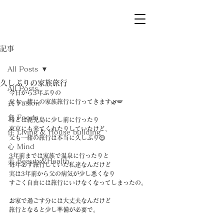
記事
All Posts
久しぶりの家族旅行
All Posts
今日から3年ぶりの
父も一緒にの家族旅行に行ってきます🌿🪽
衣 Fasion
食 Foods
母とは鹿児島に少し前に行ったり
東京にも来てくれたりしていたけど、
住 Living & House building
父も一緒の旅行は本当に久しぶり😌
心 Mind
3年前までは家族で温泉に行ったりと
美 Beauty&Health
毎年必ず旅行していた私達なんだけど
実は3年前から父の病気が少し悪くなり
すごく自由には旅行にいけなくなってしまったの。
お家で過ごす分には大丈夫なんだけど
旅行となると少し準備が必要で。