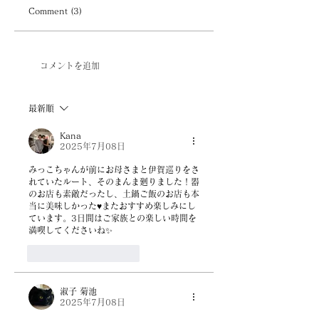
Comment (3)
コメントを追加
最新順
Kana
2025年7月08日
みっこちゃんが前にお母さまと伊賀巡りをさ
れていたルート、そのまんま廻りました！器
のお店も素敵だったし、土鍋ご飯のお店も本
当に美味しかった♥またおすすめ楽しみにし
ています。3日間はご家族との楽しい時間を
満喫してくださいね✨
いいね！
返信
淑子 菊池
2025年7月08日