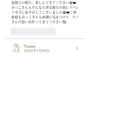
家族との旅行、楽しんできてください😆❤️
みっこさんもそんな大事な旅行の前にイベン
ト本当にありがとうございました😭❤️ご家
族様もみっこさんも体調に気をつけて、たく
さんの思い出作ってきてください🥰
いいね！
返信
Tonmo
2025年7月08日
お父様も参加の旅行楽しんできてね🥰
たくさん、たくさん思い出を作っていってね
☺️💕
いいね！
返信
一覧に戻る