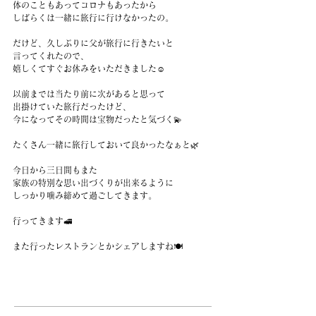
体のこともあってコロナもあったから
しばらくは一緒に旅行に行けなかったの。
だけど、久しぶりに父が旅行に行きたいと
言ってくれたので、
嬉しくてすぐお休みをいただきました☺️
以前までは当たり前に次があると思って
出掛けていた旅行だったけど、
今になってその時間は宝物だったと気づく💫
たくさん一緒に旅行しておいて良かったなぁと🌿
今日から三日間もまた
家族の特別な思い出づくりが出来るように
しっかり噛み締めて過ごしてきます。
行ってきます🚅
また行ったレストランとかシェアしますね🍽️