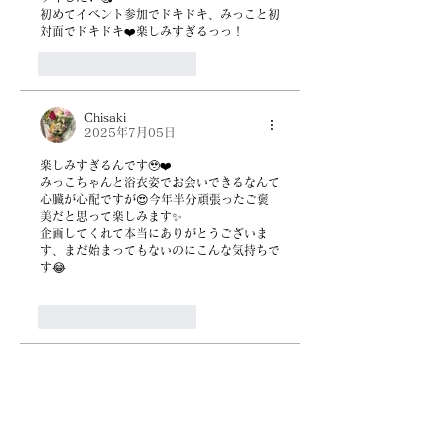
初めてイベント参加でドキドキ、みっこと初
対面でドキドキ❤️楽しみすぎるっっ！
いいね！
返信
Chisaki
2025年7月05日
楽しみすぎるんです🥹❤️
みっこちゃんと浴衣姿でお会いできるなんて
心臓が心配ですが😍今年半分頑張ったご褒
美だと思って楽しみます✨
企画してくれて本当にありがとうございま
す、まだ始まってもないのにこんな気持ちで
す😂
いいね！
返信
淑子 菊池
2025年7月05日
明日は浴衣にするか悩み中😅でも、みっこ
さんにお土産渡せるように準備万端🥰喜んで