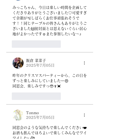
みっこちゃん、今日は楽しい時間を企画して
くださりありがとうございました♡可愛すぎ
て余韻が🫧しばらくお仕事頑張れそうで
す！！同じテーブルの皆さんもありがとうご
ざいました🙌初対面とは思えないぐらい居心
地がよかったです☺️また参加したいな〜♪
いいね！
返信
飯倉 菜菜子
2025年7月05日
昨年のクリスマスパーティーから、この日を
ずっと楽しみにしていましたー😍
同窓会、楽しみですっ🥹🍷💓
いいね！
返信
Tonmo
2025年7月05日
同窓会のような気持ちで楽しんでください❤️
お酒も飲んでほろよいで楽しくみんなでワイ
ワイしたい🥰