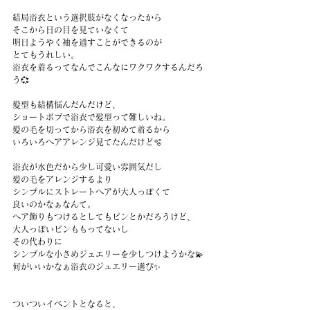
結局浴衣という選択肢がなくなったから
そこから日の目を見ていなくて
明日ようやく袖を通すことができるのが
とてもうれしい。
浴衣を着るってなんでこんなにワクワクするんだろ
う💞
髪型も結構悩んだんだけど、
ショートボブで浴衣で髪型って難しいね。
髪の毛を切ってから浴衣を初めて着るから
いろいろヘアアレンジ見てたんだけど🫧
浴衣が水色だから少し可愛い雰囲気だし
髪の毛をアレンジするより
シンプルにストレートヘアが大人っぽくて
良いのかなぁなんて。
ヘア飾りもつけるとしてもピンとかだろうけど、
大人っぽいピンももってないし
その代わりに
シンプルな小さめジュエリーを少しつけようかな💫
何がいいかなぁ浴衣のジュエリー選び✨
ついついイベントとなると、