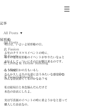
記事
All Posts
屋形船
All Posts
明日は、いよいよ屋形船の日。
衣 Fasion
去年のクリスマスイベントの時に、
食 Foods
来年の夏は屋形船のイベントがやりたいなぁと
お伝えして、ついにその日が明日来るのです。
住 Living & House building
心 Mind
もう何度目かの方もいるし
なんか久しぶりの友達に会うみたいな感覚🤭💞
美 Beauty&Health
みんな浴衣着てくるのかなあ？🫧
私は結局白と水色悩んだんだけど
水色の浴衣にしたよ。
実は写真展のイベントの時に着ようかなと思って
購入した浴衣なの。