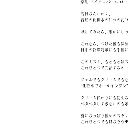
薬用 マイクロバーム ロー
店員さんいわく、
普通の化粧水の油分の約1
試してみたら、確かにし
これなら、つけた後も保
日中の乾燥対策にも手軽
このミスト、もともとは
これひとつで完結するオ
ジェルでもクリームでも
“化粧水でオールインワン
クリーム代わりにも使え
ベタベタしすぎないのも嬉
夏にさっぱり軽めのスキ
これひとつでも良さそう