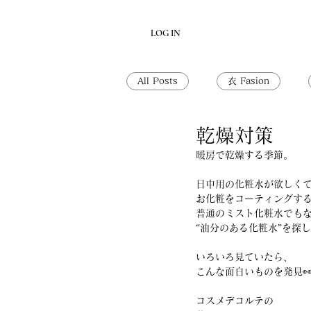
LOG IN
All Posts
衣 Fasion
乾燥対策
暖房で乾燥する季節。
日中用の化粧水が欲しく
お化粧をコーティングす
普通のミスト化粧水でも
“油分のある化粧水”を探
いろいろ見ていたら、
こんな面白いものを発見
コスメデコルテの