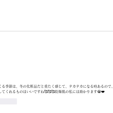
くる季節は、冬の化粧品だと重たく感じて、テカテカになる時あるので
てくれるものはいいですね🥰🥰🥰乾燥肌の私には助かります😭❤️
返信