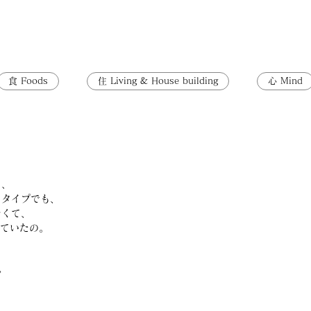
食 Foods
住 Living & House building
心 Mind
て、
るタイプでも、
なくて、
していたの。
