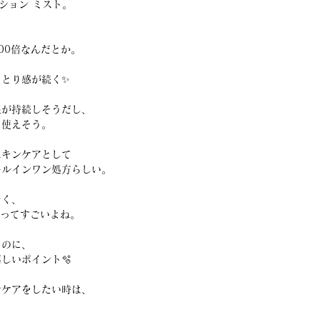
ション ミスト。
00倍なんだとか。
っとり感が続く✨
湿が持続しそうだし、
に使えそう。
スキンケアとして
ールインワン処方らしい。
なく、
”ってすごいよね。
るのに、
しいポイント🫧
ンケアをしたい時は、
