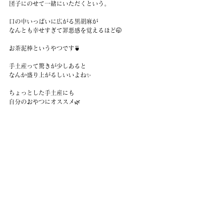
団子にのせて一緒にいただくという。
口の中いっぱいに広がる黒胡麻が
なんとも幸せすぎて罪悪感を覚えるほど🤭
お茶泥棒というやつです🍵
手土産って驚きが少しあると
なんか盛り上がるしいいよね✨
ちょっとした手土産にも
自分のおやつにオススメ🌿