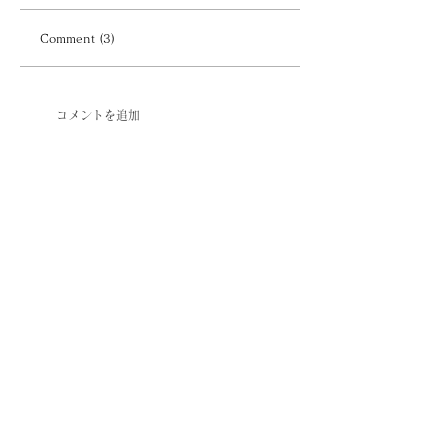
Comment (3)
コメントを追加
最新順
H A R U N O
2025年11月03日
黒胡麻の風味が画面越しに伝わって来ます〜
🤤
いいね！
返信
淑子 菊池
2025年11月02日
胡麻、大好きです😍本当に砂の中にあるみ
たい😆