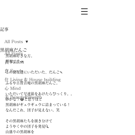
記事
All Posts
黒胡麻だんご
All Posts
黒胡麻好きな方。
朗報です📣
衣 Fasion
食 Foods
この前友達にいただいた、だんご🍡
住 Living & House building
ふるや古賀音庵の黒胡麻だんご。
心 Mind
いただいて早速箱をあけたらびっくり。。
美 Beauty&Health
砂かな？😂と思うほど
黒胡麻がギュウギュウに詰まっている！
なんだこれ、団子が見えない。笑
その黒胡麻たちを掻き分けて
ようやく中の団子を発見🔍
山盛りの黒胡麻を