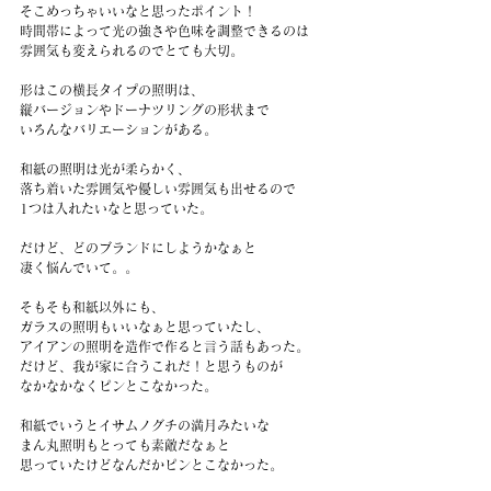
そこめっちゃいいなと思ったポイント！
時間帯によって光の強さや色味を調整できるのは
雰囲気も変えられるのでとても大切。
形はこの横長タイプの照明は、
縦バージョンやドーナツリングの形状まで
いろんなバリエーションがある。
和紙の照明は光が柔らかく、
落ち着いた雰囲気や優しい雰囲気も出せるので
1つは入れたいなと思っていた。
だけど、どのブランドにしようかなぁと
凄く悩んでいて。。
そもそも和紙以外にも、
ガラスの照明もいいなぁと思っていたし、
アイアンの照明を造作で作ると言う話もあった。
だけど、我が家に合うこれだ！と思うものが
なかなかなくピンとこなかった。
和紙でいうとイサムノグチの満月みたいな
まん丸照明もとっても素敵だなぁと
思っていたけどなんだかピンとこなかった。