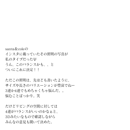
santa＆coleの
インスタに載っていたその照明の写真が
私のタイプだった💡
うん、このバランスかも、、と
ついにこれに決定！！
ただこの照明は、先ほども書いたように、
サイズや長さのバリエーションが豊富でねー
3連か4連でもめちゃくちゃ悩んだ。。
悩むことばっかり。笑
だけどリビングの空間に対しては
4連がバランスがいいのかなぁと、
3Dみたいなもので確認しながら
みんなの意見も聞いて決めた。