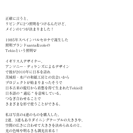
正確に言うと、
リビングに2つ照明をつけるんだけど、
メインの1つが決まりました！
1985年スペインバルセロナで誕生した
照明ブランドsanta＆coleの
Tekioという照明💡
イギリス人デザイナー、
アンソニー・ディケンズによるデザイン
で彼が2010年に日本を訪れ
茨城県・水戸の和紙工房との出会いから
プロジェクトが始まりまったそうで
日本古来の提灯から着想を得て生まれたTekioは
日本語の “ 適応 ” を意味している。
つなぎ合わせることで
さまざまな形で使うことができる。
私は写真の4連のものを購入した。
2連、3連もありダイニングテーブルの大きさや、
空間の広さに合わせて大きさを決められるのと、
光の色味や明るさも調光出来る！