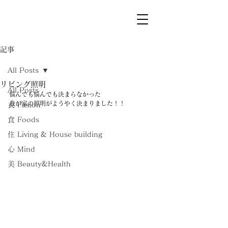
記事
All Posts
リビング照明
All Posts
悩んでも悩んでも決まらなかった
我が家の照明がようやく決まりました！！
衣 Fasion
食 Foods
住 Living & House building
心 Mind
美 Beauty&Health