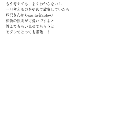
もう考えても、よくわからないし
一旦考えるのをやめて放棄していたら
芦沢さんからsanta＆coleの
和紙の照明が可愛いですよと
教えてもらい見せてもらうと
モダンでとっても素敵！！