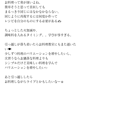
お料理って奥が深いよね。
簡単そうと思って真似しても
まるっきり同じにはなかなかならない。
同じように再現するには何度か作って
レシピを自分のものにする必要がある✍️
ちょっとした火加減や、
調味料を入れるタイミング。。学びが多すぎる。
引っ越しが落ち着いたらお料理教室にもまた通いた
い🍽️
少しずつ料理のバリエーションを増やしたいし、
次習うならお洒落な料理よりも
シンプルだけど美味しい料理を学んで
バリエーションを増やしたい✨
あと引っ越ししたら
お料理しながらライブとかもしたいなー☺️