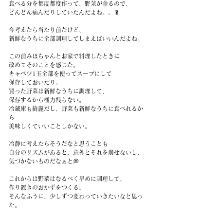
食べる分を都度都度作って、野菜が余るので、
どんどん痛んだりしていたんだよね。。🥬
今考えたら当たり前だけど、
新鮮なうちに全部調理してしまえばいいんだよね。
この前みほちゃんとお家で料理したときに
改めてそのことを感じた。
キャベツ1玉全部を使ってスープにして
保存しておいたり。
買った野菜は新鮮なうちに調理して、
保存するから極力残らない。
冷蔵庫も綺麗だし、野菜も新鮮なうちに食べれるか
ら
美味しくていいことしかない。
冷静に考えたらそうだなと思うことも
自分のリズムがあると、意外とそれを崩せないし、
気づかないものだなぁと💭
これからは野菜はなるべく早めに調理して、
作り置きのおかずをつくる。
そんなふうに、少しずつ変わっていきたいなと思っ
た。