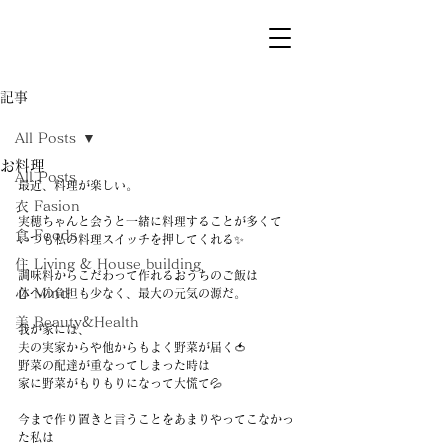
記事
All Posts
お料理
All Posts
最近、料理が楽しい。
衣 Fasion
実穂ちゃんと会うと一緒に料理することが多くて
食 Foods
いつも私の料理スイッチを押してくれる✨
住 Living & House building
調味料からこだわって作れるおうちのご飯は
心 Mind
体への負担も少なく、最大の元気の源だ。
美 Beauty&Health
我が家には、
夫の実家からや他からもよく野菜が届く🍅
野菜の配達が重なってしまった時は
家に野菜がもりもりになって大慌て💦
今まで作り置きと言うことをあまりやってこなかっ
た私は