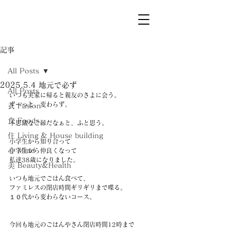
記事
All Posts
2025.5.4 地元で必ず
All Posts
いつも実家に帰ると親友のさよに会う。
ずーっと、変わらず。
衣 Fasion
食 Foods
不思議なご縁だなぁと、ふと思う。
住 Living & House building
小学生から知り合って
心 Mind
中学生から仲良くなって
私達38歳になりました。
美 Beauty&Health
いつも地元でごはん食べて、
ファミレスの閉店時間ギリギリまで喋る。
１０代から変わらないコース。
今回も地元のごはんやさん閉店時間12時まで