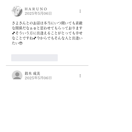
H A R U N O
2025年5月06日
さよさんとのお話は本当にいつ聞いても素敵
な関係だなぁ☺️と思わせてもらっております
💕そういう方に出逢えることがとっても幸せ
なことですね💕今からでもそんな人と出逢い
たい🥹
いいね！
返信
鈴木 成美
2025年5月06日
素敵な関係ですね💕私もGWに小学校からの
親友と会えました✨親友といる時間はあっと
いう間で話し足りないんですよね。みっこさ
んのように私も親友を大切にしていきたいと
思います🍀
いいね！
返信