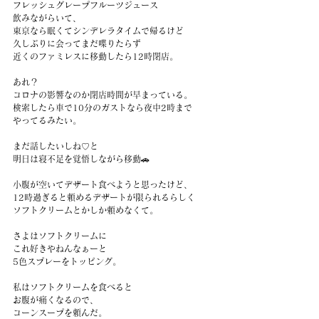
フレッシュグレープフルーツジュース
飲みながらいて、
東京なら眠くてシンデレラタイムで帰るけど
久しぶりに会ってまだ喋りたらず
近くのファミレスに移動したら12時閉店。
あれ？
コロナの影響なのか閉店時間が早まっている。
検索したら車で10分のガストなら夜中2時まで
やってるみたい。
まだ話したいしね♡と
明日は寝不足を覚悟しながら移動🚗
小腹が空いてデザート食べようと思ったけど、
12時過ぎると頼めるデザートが限られるらしく
ソフトクリームとかしか頼めなくて。
さよはソフトクリームに
これ好きやねんなぁーと
5色スプレーをトッピング。
私はソフトクリームを食べると
お腹が痛くなるので、
コーンスープを頼んだ。