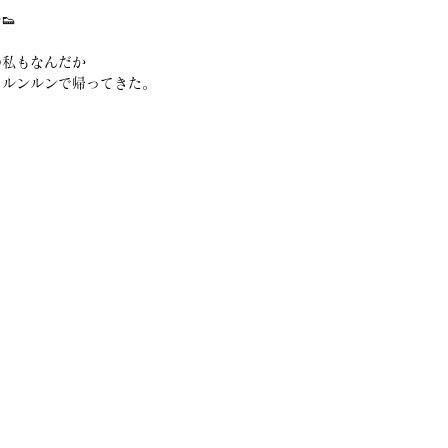
👟
の私もなんだか
てルンルンで帰ってきた。