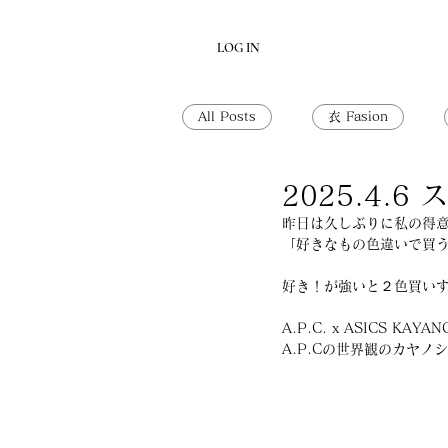
LOG IN
All Posts
衣 Fasion
2025.4.6
昨日は久しぶりに私の得
「好きなもの色違いで買う
好き！が強いと２色買い
A.P.C. x ASICS KA
A.P.Cの世界観のカヤ