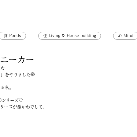
食 Foods
住 Living & House building
心 Mind
 スニーカー
意な
」をやりました🤭
する私。
YANOシリーズ♡
ノシリーズが激かわでして。