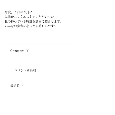
今度、５月か６月に
以前からリクエストをいただいてた
私の持っている時計を動画で紹介します。
みんなの参考になったら嬉しいです✨
Comment (4)
コメントを追加
最新順
H A R U N O
2025年5月06日
そう！NYでつけてた時計がいつもより、大
きめのものだったのでとちらの時計なんだろ