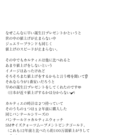
なぜこんなに早い誕生日プレゼントかというと
世の中の値上げが止まらない中
ジュエリーブランドも同じく
値上げのスピードが止まらない。
その中でもカルティエは他に比べれると
あまり値上げをしないという
イメージはあったけれど
そろそろまた値上げをするかもと言う噂を聞いて👂
それなら今が1番安いだろうと
早めの誕生日プレゼントをしてくれたのです🫶
（日本が近々値上げするかは分からない✔️）
カルティエの時計は２つ持っていて
そのうちの１つは１２年前に購入した
同じバンテールシリーズの
パンテールドゥカルティエウォッチ
SMサイズクォーツムーブメントピンクゴールド。
（これも12年前と比べたら約100万弱値上がりして