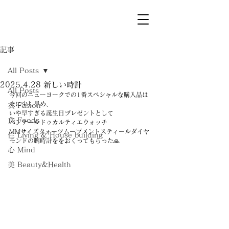
記事
All Posts
2025.4.28 新しい時計
All Posts
今回のニューヨークでの1番スペシャルな購入品は
夫に少し早め、
衣 Fasion
いや早すぎる誕生日プレゼントとして
食 Foods
パンテールドゥカルティエウォッチ
MMサイズクォーツムーブメントスティールダイヤ
住 Living & House building
モンドの腕時計ををおくってもらった🙏
心 Mind
美 Beauty&Health