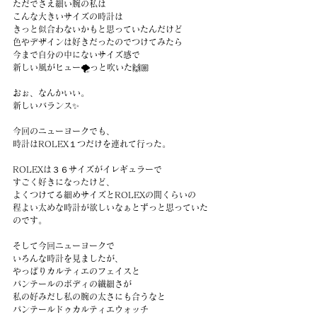
ただでさえ細い腕の私は
こんな大きいサイズの時計は
きっと似合わないかもと思っていたんだけど
色やデザインは好きだったのでつけてみたら
今まで自分の中にないサイズ感で
新しい風がヒュー🌪️っと吹いた🙌🏼
おぉ、なんかいい。
新しいバランス✨
今回のニューヨークでも、
時計はROLEX１つだけを連れて行った。
ROLEXは３６サイズがイレギュラーで
すごく好きになったけど、
よくつけてる細めサイズとROLEXの間くらいの
程よい太めな時計が欲しいなぁとずっと思っていた
のです。
そして今回ニューヨークで
いろんな時計を見ましたが、
やっぱりカルティエのフェイスと
パンテールのボディの繊細さが
私の好みだし私の腕の太さにも合うなと
パンテールドゥカルティエウォッチ