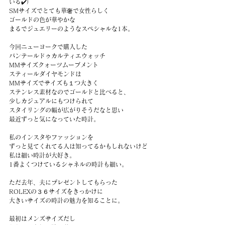
いる✔️）
SMサイズでとても華奢で女性らしく
ゴールドの色が華やかな
まるでジュエリーのようなスペシャルな1本。
今回ニューヨークで購入した
パンテールドゥカルティエウォッチ
MMサイズクォーツムーブメント
スティールダイヤモンドは
MMサイズでサイズも１つ大きく
ステンレス素材なのでゴールドと比べると、
少しカジュアルにもつけられて
スタイリングの幅が広がりそうだなと思い
最近ずっと気になっていた時計。
私のインスタやファッションを
ずっと見てくれてる人は知ってるかもしれないけど
私は細い時計が大好き。
1番よくつけているシャネルの時計も細い。
ただ去年、夫にプレゼントしてもらった
ROLEXの３６サイズをきっかけに
大きいサイズの時計の魅力を知ることに。
最初はメンズサイズだし