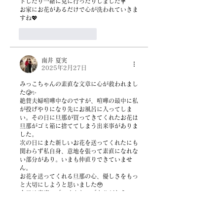
トしたり一緒に見に行ったりしました💐
お家にお花があるだけで心が洗われていきま
すね💖
いいね！
返信
南井 夏実
2025年2月27日
みっこちゃんの素直な文章に心が救われまし
た🥲✨
絶賛夫婦喧嘩中なのですが、喧嘩の最中に私
が投げやりになり先にお風呂に入ってしま
い。その日に旦那が買ってきてくれたお花は
旦那がゴミ箱に捨ててしまう出来事がありま
した。
次の日にまた新しいお花を送ってくれたにも
関わらず私自身、意地を張って素直になれな
い部分があり。いまも仲直りできていませ
ん。
お花を送ってくれる旦那の心、優しさをもっ
と大切にしようと思いました🥹
今日は素直に「ごめんね」「ありがとう」の
言葉を伝え、仲直りしたいと思います🫶
いいね！
返信