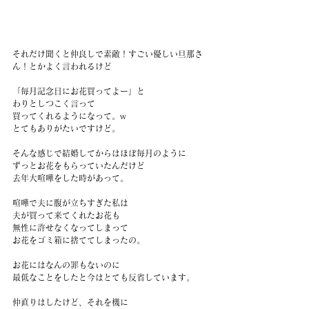
それだけ聞くと仲良しで素敵！すごい優しい旦那さ
ん！とかよく言われるけど
「毎月記念日にお花買ってよー」と
わりとしつこく言って
買ってくれるようになって。w
とてもありがたいですけど。
そんな感じで結婚してからはほぼ毎月のように
ずっとお花をもらっていたんだけど
去年大喧嘩をした時があって。
喧嘩で夫に腹が立ちすぎた私は
夫が買って来てくれたお花も
無性に許せなくなってしまって
お花をゴミ箱に捨ててしまったの。
お花にはなんの罪もないのに
最低なことをしたと今はとても反省しています。
仲直りはしたけど、それを機に