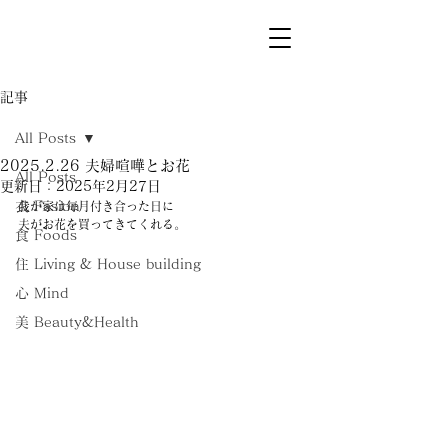
記事
All Posts
2025.2.26 夫婦喧嘩とお花
All Posts
更新日：
2025年2月27日
衣 Fasion
我が家は毎月付き合った日に
夫がお花を買ってきてくれる。
食 Foods
住 Living & House building
心 Mind
美 Beauty&Health