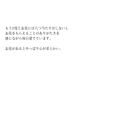
もう2度とお花には八つ当たりはしないし
お花をもらえることのありがたさを
感じながら毎日愛でています。
お花があるとやっぱり心が柔らかい。