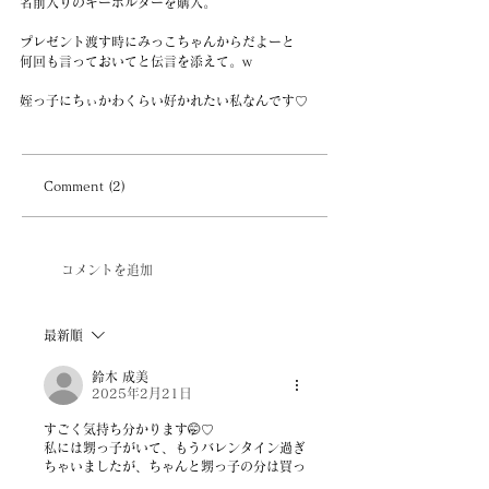
名前入りのキーホルダーを購入。
プレゼント渡す時にみっこちゃんからだよーと
何回も言っておいてと伝言を添えて。w
姪っ子にちぃかわくらい好かれたい私なんです♡
Comment (2)
コメントを追加
最新順
鈴木 成美
2025年2月21日
すごく気持ち分かります🤭♡
私には甥っ子がいて、もうバレンタイン過ぎ
ちゃいましたが、ちゃんと甥っ子の分は買っ
てあるので今度渡しに行きます🫶