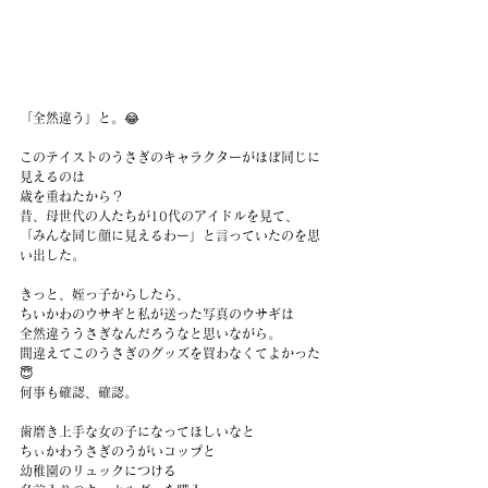
「全然違う」と。😂
このテイストのうさぎのキャラクターがほぼ同じに
見えるのは
歳を重ねたから？
昔、母世代の人たちが10代のアイドルを見て、
「みんな同じ顔に見えるわー」と言っていたのを思
い出した。
きっと、姪っ子からしたら、
ちいかわのウサギと私が送った写真のウサギは
全然違ううさぎなんだろうなと思いながら。
間違えてこのうさぎのグッズを買わなくてよかった
😇
何事も確認、確認。
歯磨き上手な女の子になってほしいなと
ちぃかわうさぎのうがいコップと
幼稚園のリュックにつける