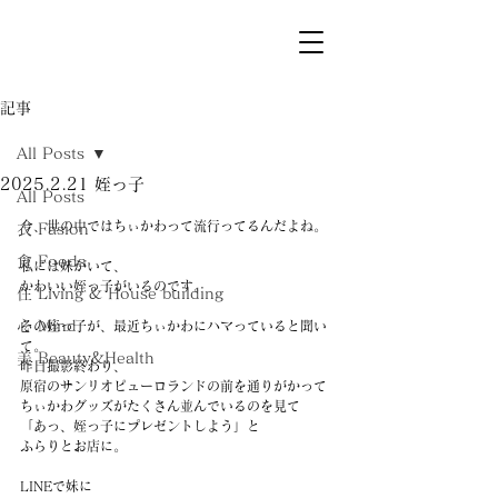
記事
All Posts
2025.2.21 姪っ子
All Posts
今、世の中ではちぃかわって流行ってるんだよね。
衣 Fasion
食 Foods
私には妹がいて、
かわいい姪っ子がいるのです。
住 Living & House building
心 Mind
その姪っ子が、最近ちぃかわにハマっていると聞い
て。
美 Beauty&Health
昨日撮影終わり、
原宿のサンリオピューロランドの前を通りがかって
ちぃかわグッズがたくさん並んでいるのを見て
「あっ、姪っ子にプレゼントしよう」と
ふらりとお店に。
LINEで妹に