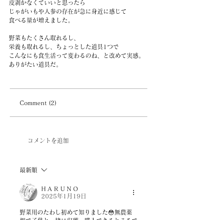
皮剥かなくていいと思ったら
じゃがいもや人参の存在が急に身近に感じて
食べる量が増えました。
野菜もたくさん取れるし、
栄養も取れるし、ちょっとした道具1つで
こんなにも食生活って変わるのね、と改めて実感。
ありがたい道具だ。
Comment (2)
コメントを追加
最新順
H A R U N O
2025年1月19日
野菜用のたわし初めて知りました😳無農薬