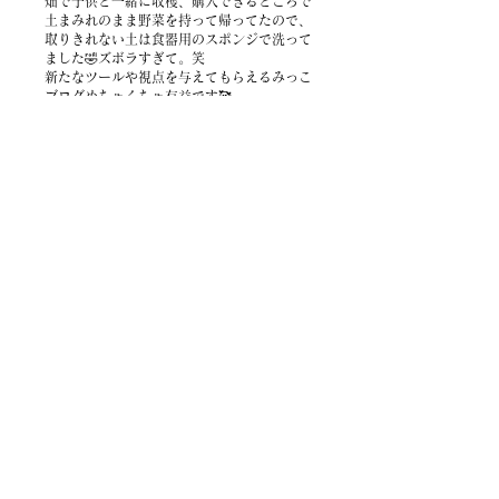
畑で子供と一緒に収穫、購入できるところで
土まみれのまま野菜を持って帰ってたので、
取りきれない土は食器用のスポンジで洗って
ました🤣ズボラすぎて。笑
新たなツールや視点を与えてもらえるみっこ
ブログめちゃくちゃ有益です🥰
いいね！
返信
舟川 美穂子
2025年1月18日
野菜洗い用タワシというのがあるのです
ね！！私も夫の祖父が作った無農薬野菜をよ
くいただくので気になります👀💗　栄養も摂
れて、皮を剥く手間もなくなるなんて最高で
すーー！
いいね！
返信
一覧に戻る