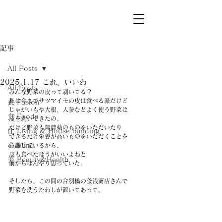
記事
All Posts
2025.1.17 これ、いいわ
All Posts
みんな野菜の皮って剥いてる？
私は今までサツマイモの皮は食べる派だけど
衣 Fasion
じゃがいもや大根、人参などよく使う野菜は
食 Foods
皮を剥いてきたの。
だけど野菜も無農薬のものをいただいたり
住 Living & House building
できるだけ栄養が高いものをいただくことを
心 Mind
意識しているから、
皮も食べたほうがいいよねと
美 Beauty&Health
前からぼんやり思っていた。
そしたら、この間の合羽橋の釜浅商店さんで
野菜を洗うたわしが置いてあって。