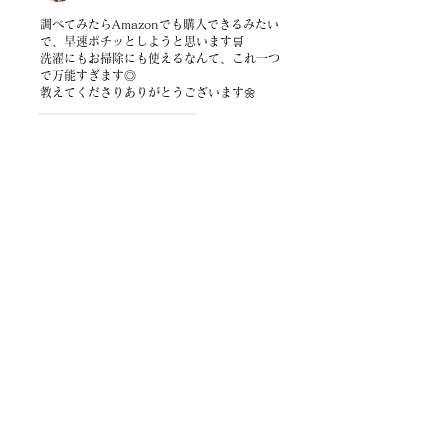
調べてみたらAmazonでも購入できるみたい
で、早速ポチッとしようと思います🛒
洗濯にもお掃除にも使えるなんて、これ一つ
で万能すぎます◎
教えてくださりありがとうございます🌼
いいね！
返信
廣田 真弓
2024年12月26日
わああ😳💓小学1年生の息子がいるので、お
洋服は食べ物で汚しがちだし、私の着ていた
お洋服にも汚されたり、襟や袖の黄ばみはど
うしても綺麗に落とせなくて、、何を使った
らいいんだろう？と悩んでいました🥺すごく
良さそう✨探して買って使ってみます🤭🤍嬉
しい情報ありがとうございます😊
いいね！
返信
一覧に戻る