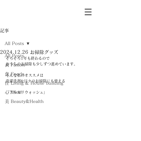
記事
All Posts
2024.12.26 お掃除グッズ
All Posts
そろそろ1年も終わるので
おうちのお掃除も少しずつ進めています。
衣 Fasion
食 Foods
そんな私のオススメは
洗濯洗剤&日々のお掃除にも使える
住 Living & House building
心 Mind
「アルカリウォッシュ」
美 Beauty&Health