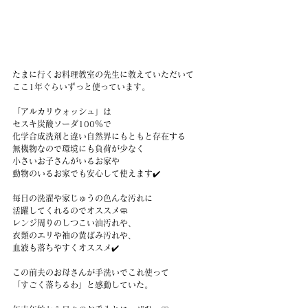
たまに行くお料理教室の先生に教えていただいて
ここ1年ぐらいずっと使っています。
「アルカリウォッシュ」は
セスキ炭酸ソーダ100％で
化学合成洗剤と違い自然界にもともと存在する
無機物なので環境にも負荷が少なく
小さいお子さんがいるお家や
動物のいるお家でも安心して使えます✔️
毎日の洗濯や家じゅうの色んな汚れに
活躍してくれるのでオススメ🧼
レンジ周りのしつこい油汚れや、
衣類のエリや袖の黄ばみ汚れや、
血液も落ちやすくオススメ✔️
この前夫のお母さんが手洗いでこれ使って
「すごく落ちるわ」と感動していた。