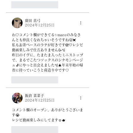
いいね！
返信
廣田 真弓
2024年12月25日
わ♡コメント欄ができてる✨mareのみなさ
んとも仲良くなれちゃいそうですね🫢💓
私もお茶ベースのラテが好きです🫣🤍レシピ
動画楽しみで仕方ありません🥳🫧
昨日のイヴに、たまたま入ったミニストップ
で、まるでこたつソックスのシナモンベージ
ュ🧦にやっと出会えました🫧🎄年末年始の帰
省に持っていこうと荷造り中です♡
いいね！
返信
飯倉 菜菜子
2024年12月25日
コメント欄のオープン、ありがとうございま
す😭
レシピ動画楽しみにしてます☺️🫖
いいね！
返信