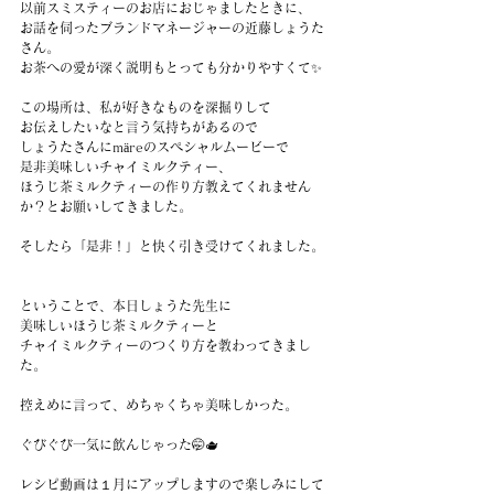
以前スミスティーのお店におじゃましたときに、
お話を伺ったブランドマネージャーの近藤しょうた
さん。
お茶への愛が深く説明もとっても分かりやすくて✨
この場所は、私が好きなものを深掘りして
お伝えしたいなと言う気持ちがあるので
しょうたさんにmäreのスペシャルムービーで
是非美味しいチャイミルクティー、
ほうじ茶ミルクティーの作り方教えてくれません
か？とお願いしてきました。
そしたら「是非！」と快く引き受けてくれました。
ということで、本日しょうた先生に
美味しいほうじ茶ミルクティーと
チャイミルクティーのつくり方を教わってきまし
た。
控えめに言って、めちゃくちゃ美味しかった。
ぐびぐび一気に飲んじゃった🤭🫖
レシピ動画は１月にアップしますので楽しみにして