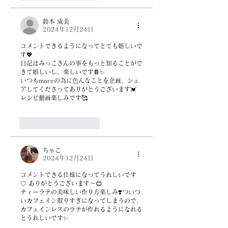
鈴木 成美
2024年12月24日
コメントできるようになってとても嬉しいで
す💖
日記はみっこさんの事をもっと知ることがで
きて嬉しいし、楽しいです📔✨
いつもmareの為に色んなことを企画、シェ
アしてくださってありがとうございます💓
レシピ動画楽しみです🥰
いいね！
返信
ちゃこ
2024年12月24日
コメントできる仕様になってうれしいです
♡ ありがとうございます〜😊
ティーラテの美味しい作り方楽しみ❣️ついつ
いカフェイン取りすぎになってしまうので、
カフェインレスのラテが作れるようになれる
とうれしいです✨