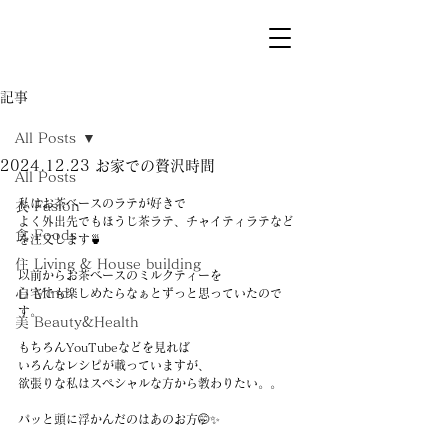
記事
All Posts
2024.12.23 お家での贅沢時間
All Posts
私はお茶ベースのラテが好きで
衣 Fasion
よく外出先でもほうじ茶ラテ、チャイティラテなど
食 Foods
を注文します🍵
住 Living & House building
以前からお茶ベースのミルクティーを
心 Mind
自宅でも楽しめたらなぁとずっと思っていたので
す。
美 Beauty&Health
もちろんYouTubeなどを見れば
いろんなレシピが載っていますが、
欲張りな私はスペシャルな方から教わりたい。。
パッと頭に浮かんだのはあのお方🤭✨