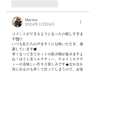
いいね！
返信
Marina
2024年12月24日
コメントができるようになったの嬉しすぎま
す🥰🤍
いつも私たちの声をすぐに反映いただき、感
謝しています🕊️
寒くなってきてホットの飲み物が進みますよ
ね！ほうじ茶ミルクティー、チャイミルクテ
ィーの美味しい作り方楽しみです🫖なかなか
外に出るのも寒くて渋ってしまうので、お家
で作れたら最高すぎます🩷🩷
いいね！
返信
木俣 亜美
2024年12月24日
Diaryいつも楽しく読ませていただいてます
♡コメントしたいなぁと思っていたのでとっ
ても嬉しいです✨