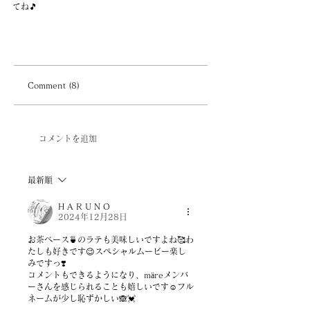
てね🎵
Comment (8)
コメントを追加
最新順
H A R U N O
2024年12月28日
お茶ベース🍵のラテも美味しいですよね🥰わ
たしも好きです😉スペシャルムービー楽し
みですっ❣️
コメントもできるようになり、märeメンバ
ーさんを感じられることも嬉しいです☺️フル
ネームが少し恥ずかしい🙈💓