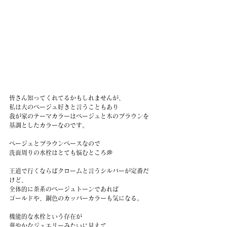
皆さん知ってくれてるかもしれませんが、
私は大のベージュ好きと言うこともあり
我が家のテーマカラーはベージュと木のブラウンを
基調としたカラーなのです。
ベージュとブラウンベースなので
洗面周りの水栓はとても悩むところ💭
王道で行くならばクロームと言うシルバーが定番だ
けど、
全体的に茶系のベージュトーンであれば
ゴールドや、銅色のカッパーカラーも気になる。
機能的な水栓という存在が
華やかなジュエリーみたいに見えて