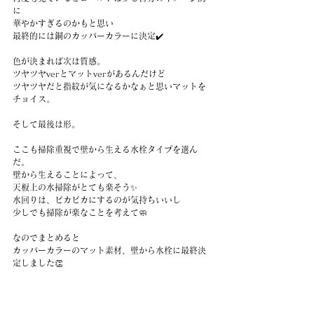
に
華やかすぎるのかもと思い
最終的には銅のカッパーカラーに決定✔️
色が決まれば次は質感。
ツヤツヤverとマットverがあるんだけど
ツヤツヤだと指紋が気になるかなぁと思いマットを
チョイス。
そして最後は形。
ここも掃除重視で壁から生える水栓タイプを選ん
だ。
壁から生えることによって、
天板上の水掃除がとても楽そう✨
水回りは、ピカピカにするのが気持ちいいし
少しでも掃除が楽なことを考えて🧼
なのでまとめると
カッパーカラーのマット素材、壁から水栓に最終決
定しました👏